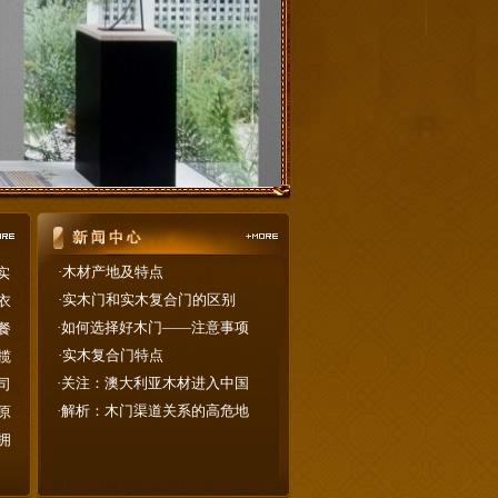
·
木材产地及特点
实
·
实木门和实木复合门的区别
衣
·
如何选择好木门——注意事项
餐
·
实木复合门特点
揽
·
关注：澳大利亚木材进入中国
司
·
解析：木门渠道关系的高危地
原
拥